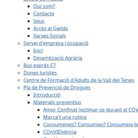
Qui som?
Contacte
Seus
Accès al Gwido
Xarxes Socials
Servei d'empresa i ocupació
Inici
Dinamització Agrària
Bus exprés E7
Dones Juristes
Centre de Formació d'Adults de la Vall del Tenes
Pla de Prevenció de Drogues
Introducció
Materials preventius
Amor Confinat (estimar-se durant el CO
Marca't una rutina
Consumeixes? Consumies? Consumeix-te 
COnVIDvència