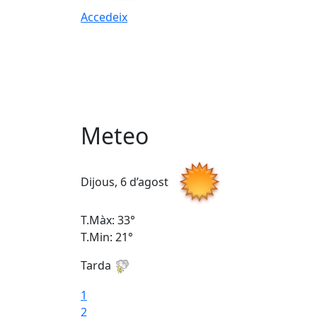
Accedeix
Meteo
Dijous, 6 d’agost
T.Màx: 33°
T.Min: 21°
Tarda
1
2