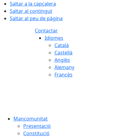
Saltar a la capçalera
Saltar al contingut
Saltar al peu de pàgina
Contactar
Idiomes
Català
Castellà
Anglès
Alemany
Francès
06.08.2026 | 02:22
Mancomunitat
Presentació
Constitució