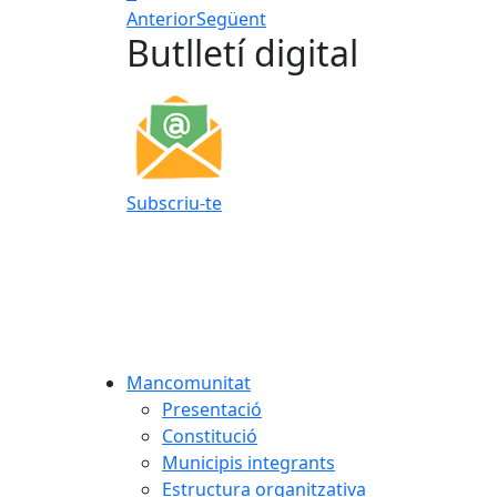
Anterior
Següent
Butlletí digital
Subscriu-te
Mancomunitat
Presentació
Constitució
Municipis integrants
Estructura organitzativa