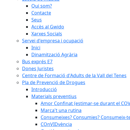
Qui som?
Contacte
Seus
Accès al Gwido
Xarxes Socials
Servei d'empresa i ocupació
Inici
Dinamització Agrària
Bus exprés E7
Dones Juristes
Centre de Formació d'Adults de la Vall del Tenes
Pla de Prevenció de Drogues
Introducció
Materials preventius
Amor Confinat (estimar-se durant el CO
Marca't una rutina
Consumeixes? Consumies? Consumeix-te 
COnVIDvència