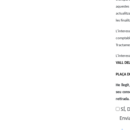
aquestes 
actualitz
les finali
L'interes
comptabl
Tractamen
L'interes
VALL DE
PLAÇA DE
He llegi
seu cons
retirada.
SÍ,
Fa