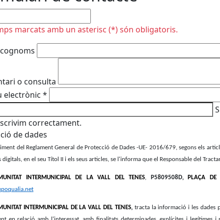
plir
mps marcats amb un asterisc (*) són obligatoris.
 cognoms
ari o consulta
 electrònic
*
S
escrivim correctament.
ció de dades
ment del Reglament General de Protecció de Dades -UE- 2016/679, segons els articles
 digitals, en el seu Títol II i els seus articles, se l'informa que el Responsable del Trac
UNITAT INTERMUNICIPAL DE LA VALL DEL TENES
,
P5809508D,
PLAÇA DE 
poqualia.net
NITAT INTERMUNICIPAL DE LA VALL DEL TENES
,
tracta la informació i les dades p
nt en relació amb l'interessat, amb finalitats determinades, explícites i legítime