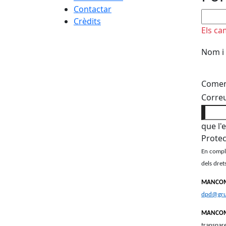
Contactar
No om
Crèdits
Els ca
Nom i
Coment
Correu
que l'
Protec
En compli
dels drets
MANCOM
dpd@gru
MANCOMU
transpare