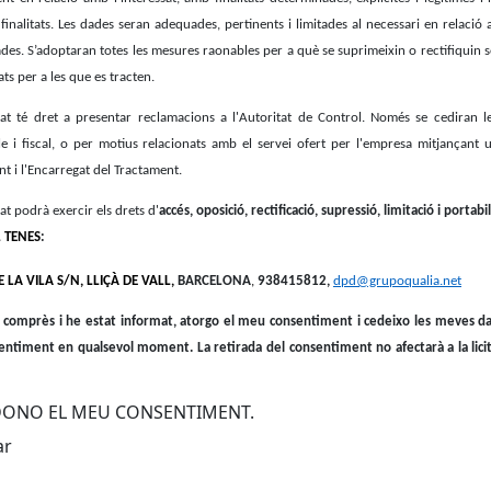
finalitats. Les dades seran adequades, pertinents i limitades al necessari en relació a
ades. S’adoptaran totes les mesures raonables per a què se suprimeixin o rectifiquin s
tats per a les que es tracten.
sat té dret a presentar reclamacions a l'Autoritat de Control. Només se cediran le
e i fiscal, o per motius relacionats amb el servei ofert per l'empresa mitjançant 
t i l'Encarregat del Tractament.
sat podrà exercir els drets d'
accés, oposició, rectificació, supressió, limitació i portabil
L TENES
:
 LA VILA S/N, LLIÇÀ DE VALL,
BARCELONA
,
938415812,
dpd@grupoqualia.net
t, comprès i he estat informat, atorgo el meu consentiment i cedeixo les meves dad
entiment en qualsevol moment. La retirada del consentiment no afectarà a la lici
 DONO EL MEU CONSENTIMENT.
cebook
X