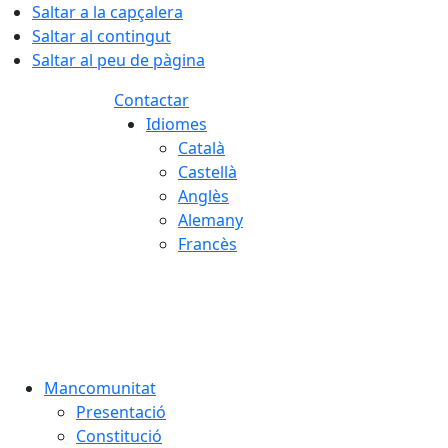
Saltar a la capçalera
Saltar al contingut
Saltar al peu de pàgina
Contactar
Idiomes
Català
Castellà
Anglès
Alemany
Francès
08.08.2026 | 12:52
Mancomunitat
Presentació
Constitució