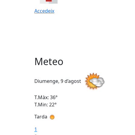
Accedeix
Meteo
Diumenge, 9 d’agost
T.Màx: 36°
T.Min: 22°
Tarda
1