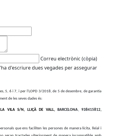
Correu electrònic (còpia)
'ha d'escriure dues vegades per assegurar
, 5, 6 i 7, i per l'LOPD 3/2018, de 5 de desembre, de garantia
tament de les seves dades és:
LA VILA S/N, LLIÇÀ DE VALL,
BARCELONA
,
938415812,
ersonals que ens faciliten les persones de manera lícita, lleial i
s i no seran tractades ulteriorment de manera incompatible amb