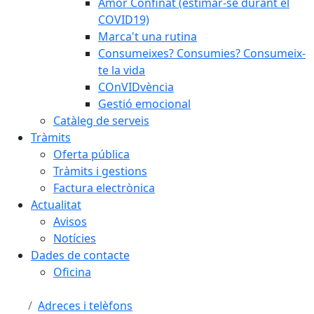
Amor Confinat (estimar-se durant el
COVID19)
Marca't una rutina
Consumeixes? Consumies? Consumeix-
te la vida
COnVIDvència
Gestió emocional
Catàleg de serveis
Tràmits
Oferta pública
Tràmits i gestions
Factura electrònica
Actualitat
Avisos
Notícies
Dades de contacte
Oficina
Adreces i telèfons