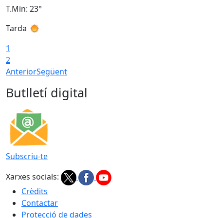
T.Min: 23°
T
Tarda
T
1
2
Anterior
Següent
Butlletí digital
Subscriu-te
Xarxes socials:
Crèdits
Contactar
Protecció de dades