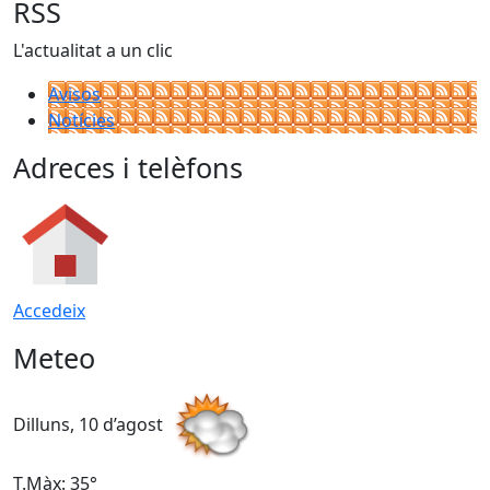
RSS
L'actualitat a un clic
Avisos
Notícies
Adreces i telèfons
Accedeix
Meteo
Dilluns, 10 d’agost
D
T.Màx: 35°
T