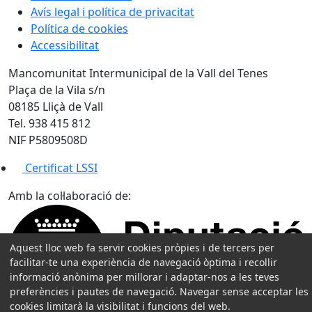
Avís legal i política de privacitat
Política de cookies
Accessibilitat
Mancomunitat Intermunicipal de la Vall del Tenes
Plaça de la Vila s/n
08185 Lliçà de Vall
Tel. 938 415 812
NIF P5809508D
Certificat LSSI
Amb la col·laboració de:
Aquest lloc web fa servir cookies pròpies i de tercers per
facilitar-te una experiència de navegació òptima i recollir
informació anònima per millorar i adaptar-nos a les teves
preferències i pautes de navegació. Navegar sense acceptar les
cookies limitarà la visibilitat i funcions del web.