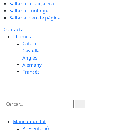
Saltar a la capçalera
Saltar al contingut
Saltar al peu de pàgina
Contactar
Idiomes
Català
Castellà
Anglès
Alemany
Francès
08.08.2026 | 22:08
Cercar:
Mancomunitat
Presentació