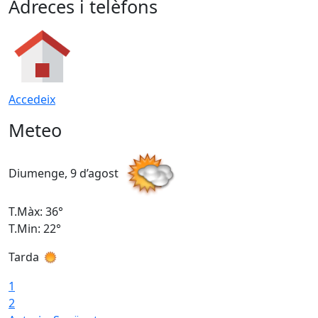
Adreces i telèfons
Accedeix
Meteo
Diumenge, 9 d’agost
D
T.Màx: 36°
T
T.Min: 22°
T
Tarda
T
1
2